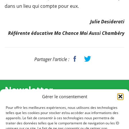
dans un lieu qui compte pour eux.
Julie Desiderati
Référente éducative Ma Chance Moi Aussi Chambéry
Partager l'article :
Newsletter
Gérer le consentement
Recevez l'actualité de Ma Chance Moi Aussi pour en
savoir plus sur nos temps forts et nos résultats.
Pour offrir les meilleures expériences, nous utilisons des technologies
telles que les cookies pour stocker et/ou accéder aux informations des
appareils. Le fait de consentir à ces technologies nous permettra de
Cliquez pour vous inscrire
traiter des données telles que le comportement de navigation ou les ID
uniques sur ce site. Le fait de ne pas consentir ou de retirer son