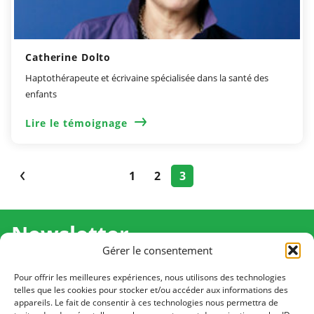
Catherine Dolto
Haptothérapeute et écrivaine spécialisée dans la santé des
enfants
Lire le témoignage
1
2
3
Newsletter
Gérer le consentement
Recevez l'actualité de Ma Chance Moi Aussi pour en
savoir plus sur nos temps forts et nos résultats.
Pour offrir les meilleures expériences, nous utilisons des technologies
telles que les cookies pour stocker et/ou accéder aux informations des
appareils. Le fait de consentir à ces technologies nous permettra de
Cliquez pour vous inscrire