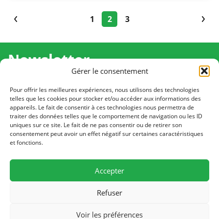
1
2
3
Newsletter
Gérer le consentement
Recevez l'actualité de Ma Chance Moi Aussi pour en
savoir plus sur nos temps forts et nos résultats.
Pour offrir les meilleures expériences, nous utilisons des technologies
telles que les cookies pour stocker et/ou accéder aux informations des
appareils. Le fait de consentir à ces technologies nous permettra de
Cliquez pour vous inscrire
traiter des données telles que le comportement de navigation ou les ID
uniques sur ce site. Le fait de ne pas consentir ou de retirer son
consentement peut avoir un effet négatif sur certaines caractéristiques
et fonctions.
CONTACT
Notre équipe est à votre écoute
Accepter
Écrivez-nous
Refuser
PLAN DU SITE
Voir les préférences