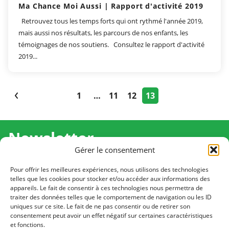
Ma Chance Moi Aussi | Rapport d'activité 2019
Retrouvez tous les temps forts qui ont rythmé l'année 2019,
mais aussi nos résultats, les parcours de nos enfants, les
témoignages de nos soutiens. Consultez le rapport d'activité
2019...
1
…
11
12
13
Newsletter
Gérer le consentement
Recevez l'actualité de Ma Chance Moi Aussi pour en
savoir plus sur nos temps forts et nos résultats.
Pour offrir les meilleures expériences, nous utilisons des technologies
telles que les cookies pour stocker et/ou accéder aux informations des
appareils. Le fait de consentir à ces technologies nous permettra de
Cliquez pour vous inscrire
traiter des données telles que le comportement de navigation ou les ID
uniques sur ce site. Le fait de ne pas consentir ou de retirer son
consentement peut avoir un effet négatif sur certaines caractéristiques
et fonctions.