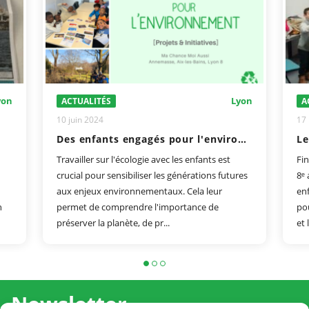
yon
Lyon
ACTUALITÉS
A
10 juin 2024
17
Des enfants engagés pour l'environnement : Projets et Initiatives à Aix-les-Bains, Annemasse et Lyon
Travailler sur l'écologie avec les enfants est
Fi
crucial pour sensibiliser les générations futures
8ᵉ 
aux enjeux environnementaux. Cela leur
enf
n
permet de comprendre l'importance de
po
préserver la planète, de pr...
et 
Newsletter