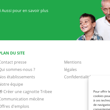
 Aussi pour en savoir plus
PLAN DU SITE
Contact presse
Mentions
Qui sommes-nous ?
légales
Nos établissements
Confidentialité
Notre équipe
🎁 Créer une cagnotte Tribee
Pour offrir 
cookies pour
Communication mécène
à ces techn
de navigatio
Offres d'emplois
consentement