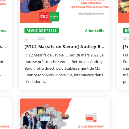
nes
Albertville
REVUE DE PRESSE
RE
29 mar 2022
23 
70 personnes font la fête avec l’association “Ma Chance Moi Aussi”
[RTL2 Massifs de Savoie] Audrey Bard invitée de l'émission « Ça pousse près de chez vous »
RTL2 Massifs de Savoie Lundi 28 mars 2022 Ça
Fra
nts
pousse près de chez vous Retrouvez Audrey
Fra
Bard, notre directrice d'établissement de Ma
cha
5
Chance Moi Aussi Albertville, interviewée dans
méd
l'émission «...
pou