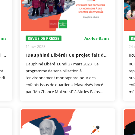
ains
Aix-les-Bains
REVUE DE PRESSE
RE
11 avr 2023
24 
[Dauphiné Libéré] Ma Chance Moi Aussi : une journée pour observer les oiseaux
[Dauphiné Libéré] Ce projet fait découvrir la montagne à des enfants défavorisés
Dauphiné Libéré Lundi 27 mars 2023 Le
RCF
nt
programme de sensibilisation à
rep
edi
l’environnement montagnard pour des
Auv
enfants issus de quartiers défavorisés lancé
enf
par “Ma Chance Moi Aussi” à Aix-les-Bains...
mêm