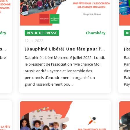
éry
Chambéry
REVUE DE PRESSE
RE
12 juil 2022
11 j
[France Bleu] Ma Chance Moi Aussi dans l'émission "Le réseau des asso"
[Dauphiné Libéré] Une fête pour l’association “Ma Chance Moi Aussi”
mbre
Dauphiné Libéré Mercredi 6 juillet 2022 Lundi,
Rad
le président de l’association “Ma chance Moi
Par
Aussi” André Payerne et l’ensemble des
dir
personnels d’encadrement a organisé un
Bai
grand rassemblement pou...
Psy