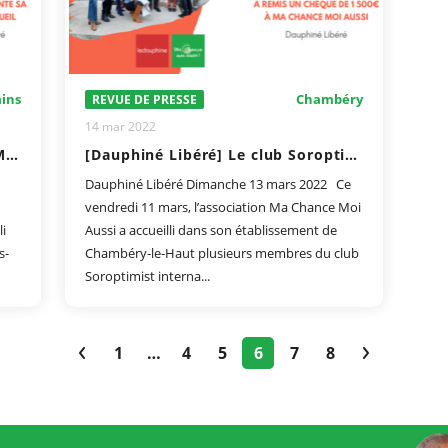
ains
Chambéry
REVUE DE PRESSE
14 mar 2022
[Dauphiné Libéré] L’association Ma Chance Moi Aussi augmente sa capacité d’accueil
[Dauphiné Libéré] Le club Soroptimist a remis un chèque de 1500 euros à Ma Chance Moi Aussi
Dauphiné Libéré Dimanche 13 mars 2022 Ce
vendredi 11 mars, l’association Ma Chance Moi
li
Aussi a accueilli dans son établissement de
s-
Chambéry-le-Haut plusieurs membres du club
Soroptimist interna...
1
…
4
5
6
7
8