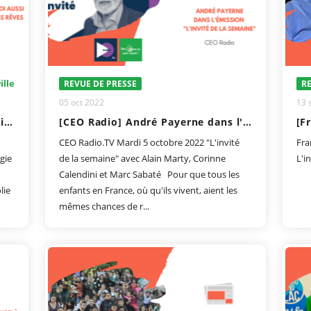
ille
REVUE DE PRESSE
RE
05 oct 2022
13 
[La Savoie] Avec « Ma Chance Moi Aussi », elle transforme les rêves en réalité
[CEO Radio] André Payerne dans l'émission "l'invité de la semaine"
CEO Radio.TV Mardi 5 octobre 2022 "L'invité
Fra
rgie
de la semaine" avec Alain Marty, Corinne
L'i
Calendini et Marc Sabaté Pour que tous les
lie
enfants en France, où qu'ils vivent, aient les
mêmes chances de r...