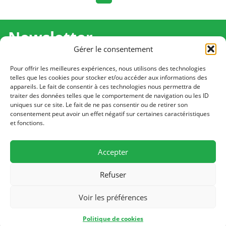
Newsletter
Gérer le consentement
Recevez l'actualité de Ma Chance Moi Aussi pour en
savoir plus sur nos temps forts et nos résultats.
Pour offrir les meilleures expériences, nous utilisons des technologies
telles que les cookies pour stocker et/ou accéder aux informations des
appareils. Le fait de consentir à ces technologies nous permettra de
Cliquez pour vous inscrire
traiter des données telles que le comportement de navigation ou les ID
uniques sur ce site. Le fait de ne pas consentir ou de retirer son
consentement peut avoir un effet négatif sur certaines caractéristiques
et fonctions.
CONTACT
Notre équipe est à votre écoute
Accepter
Écrivez-nous
Refuser
PLAN DU SITE
Voir les préférences
© 2026 Ma Chance Moi Aussi
Politique de cookies