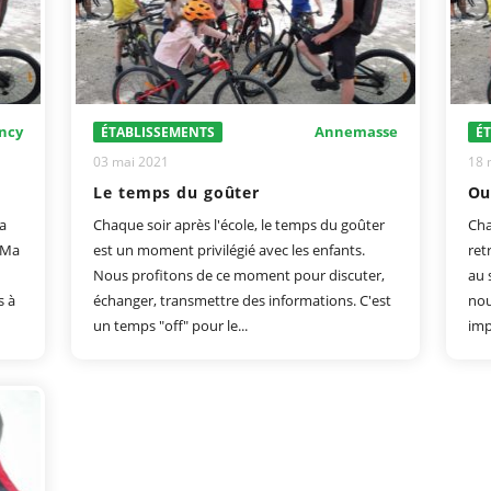
ncy
Annemasse
ÉTABLISSEMENTS
É
03 mai 2021
18 
Le temps du goûter
a
Chaque soir après l'école, le temps du goûter
Cha
t Ma
est un moment privilégié avec les enfants.
ret
Nous profitons de ce moment pour discuter,
au 
s à
échanger, transmettre des informations. C'est
nou
un temps "off" pour le...
imp