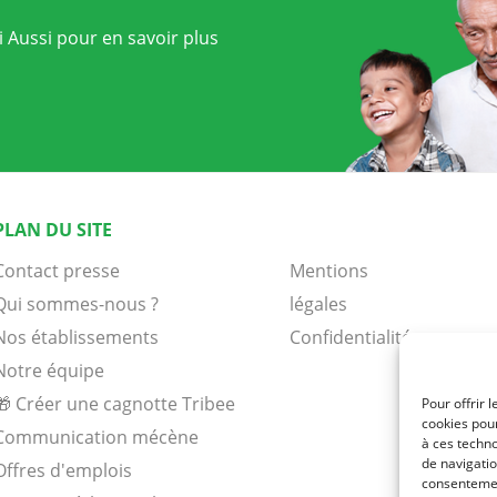
 Aussi pour en savoir plus
PLAN DU SITE
Contact presse
Mentions
Qui sommes-nous ?
légales
Nos établissements
Confidentialité
Notre équipe
🎁 Créer une cagnotte Tribee
Pour offrir 
cookies pour
Communication mécène
à ces techn
de navigatio
Offres d'emplois
consentement