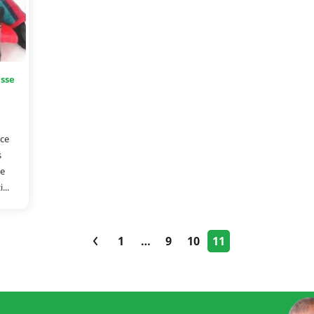
sse
nce
s
se
...
1
…
9
10
11