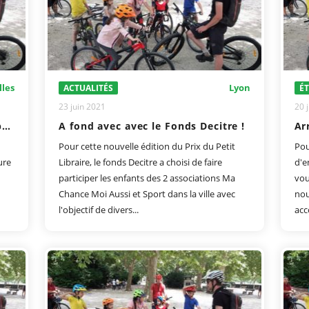
lles
Lyon
ACTUALITÉS
É
23 juin 2021
20 
Les enfants découvrent le concept des mobilités douces
A fond avec avec le Fonds Decitre !
Pour cette nouvelle édition du Prix du Petit
Pou
ure
Libraire, le fonds Decitre a choisi de faire
d'e
participer les enfants des 2 associations Ma
vou
Chance Moi Aussi et Sport dans la ville avec
nou
l'objectif de divers...
acc